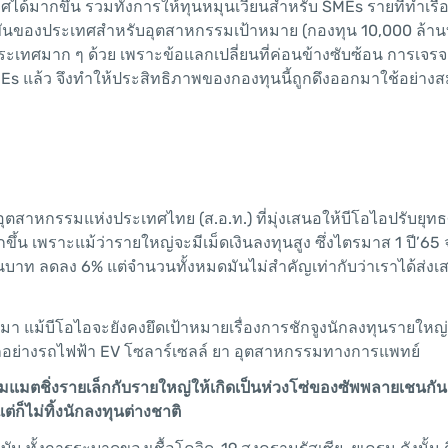
ได้มากขึ้น รวมทั้งการให้ทุนหมุนเวียนสำหรับ SMEs รายที่ทำเรื
ขันของประเทศสำหรับอุตสาหกรรมเป้าหมาย (กองทุน 10,000 ล้าน
อประเทศมาก ๆ ด้วย เพราะข้อแลกเปลี่ยนที่ค่อนข้างซับซ้อน การเจรจ
 SMEs แล้ว จึงทำให้ประสิทธิภาพของกองทุนนี้ถูกดึงออกมาใช้อย่าง
สาหกรรมแห่งประเทศไทย (ส.อ.ท.) ที่มุ่งเสนอให้บีโอไอปรับยุทธ
 เพราะแม้ว่ารายใหญ่จะมีเม็ดเงินลงทุนสูง ซึ่งไตรมาส 1 ปี’65 จะ
นบาท ลดลง 6% แต่จำนวนทั้งหมดมันไม่สำคัญเท่ากับว่าเราได้ส่งเส
มมา แม้บีโอไอจะยังคงยึดเป้าหมายเรื่องการชักจูงนักลงทุนรายใหญ่ที
โลกอย่างรถไฟฟ้า EV โซลาร์เซลล์ ยา อุตสาหกรรมทางการแพทย์
แมตชิ่งรายเล็กกับรายใหญ่ให้เกิดเป็นห่วงโซ่ของซัพพลายเชนกัน
่ก็ไม่ทิ้งนักลงทุนต่างชาติ