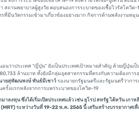
บัน ทั้งการระบาดของเชื้อโควิด-19 สงครามรัสเซีย-ยูเครน ดังนั้น ก
า สถานพยาบาลผู้สูงวัย ตอบสนองการระบาดของเชื้อไวรัสโควิด-
ที่มีนวัตกรรมเข้ามาเกี่ยวข้องอย่างมาก กิจการด้านพลังงานหมุนเว
อนว่าประเทศ “ญี่ปุ่น” ยังเป็นประเทศเป้าหมายสำคัญ ด้วยญี่ปุ่นเป
น 80,733 ล้านบาท ทั้งยังมีกลุ่มอุตสาหกรรมที่ตรงกับความต้องการอย
นายสุพัฒนพงษ์ พันธ์มีเชาว์
รองนายกรัฐมนตรีและรัฐมนตรีว่ากา
เป็นครั้งแรกหลังจากการแพร่ระบาดของโควิด-19
มาลงทุน ซึ่งได้เริ่มเปิดประเทศแล้ว เช่น ยุโรป สหรัฐ ไต้หวัน เกาห
RT) ระหว่างวันที่ 19-22 พ.ค. 2565 นี้ เสริมสร้างบรรยากาศเพื่