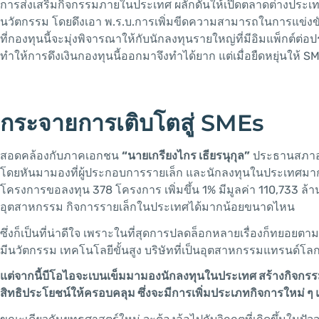
การส่งเสริมกิจกรรมภายในประเทศ ผลักดันให้เปิดตลาดต่างประเทศ
นวัตกรรม โดยดึงเอา พ.ร.บ.การเพิ่มขีดความสามารถในการแข่ง
ที่กองทุนนี้จะมุ่งพิจารณาให้กับนักลงทุนรายใหญ่ที่มีอิมแพ็กต์ต่
ทำให้การดึงเงินกองทุนนี้ออกมาจึงทำได้ยาก แต่เมื่อยืดหยุ่นให้
กระจายการเติบโตสู่ SMEs
สอดคล้องกับภาคเอกชน
“นายเกรียงไกร เธียรนุกุล”
ประธานสภาอุต
โดยหันมามองที่ผู้ประกอบการรายเล็ก และนักลงทุนในประเทศมากขึ้น
โครงการขอลงทุน 378 โครงการ เพิ่มขึ้น 1% มีมูลค่า 110,733 ล้า
อุตสาหกรรม กิจการรายเล็กในประเทศได้มากน้อยขนาดไหน
ซึ่งก็เป็นที่น่าดีใจ เพราะในที่สุดการปลดล็อกหลายเรื่องก็ทยอยตา
มีนวัตกรรม เทคโนโลยีขั้นสูง บริษัทที่เป็นอุตสาหกรรมแทรนด์
แต่จากนี้บีโอไอจะเบนเข็มมามองนักลงทุนในประเทศ สร้างกิจกรรม
สิทธิประโยชน์ให้ครอบคลุม ซึ่งจะมีการเพิ่มประเภทกิจการใหม่ ๆ แต