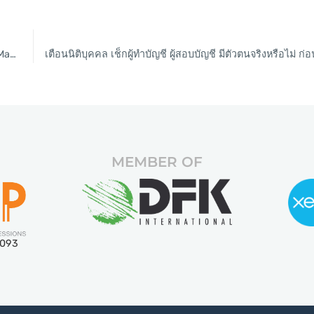
Thailand lifts RT-PCR requirement for vaccinated tourists from May 1
MEMBER OF
5093