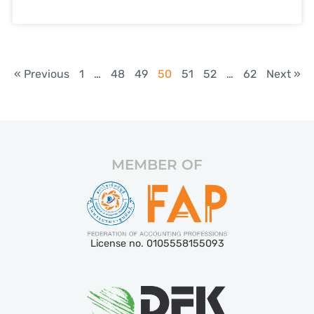
« Previous
1
…
48
49
50
51
52
…
62
Next »
MEMBER OF
License no. 0105558155093