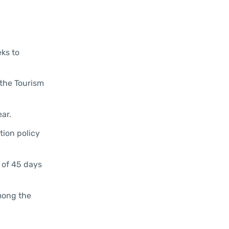
eks to
 the Tourism
ar.
tion policy
 of 45 days
among the