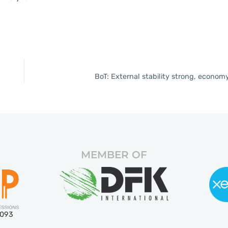
BoT: External stability strong, econom
MEMBER OF
5093